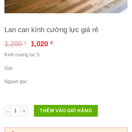
Lan can kính cường lực giá rẻ
Giá
Giá
1,200
1,020
₫
₫
gốc
hiện
Kinh cuong luc 5
là:
tại
1,200 ₫.
là:
Giá:
1,020 ₫.
Nguon goc
Lan can kính cường lực giá rẻ số lượng
THÊM VÀO GIỎ HÀNG