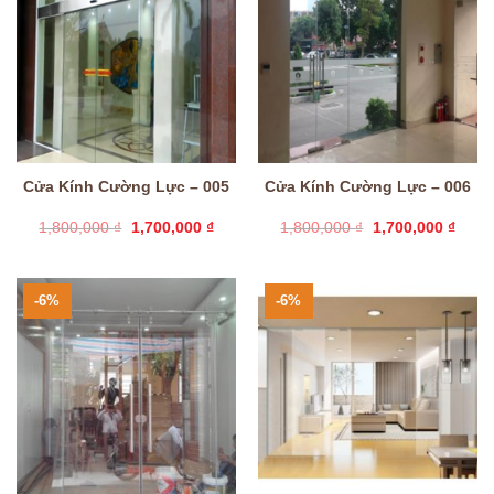
Cửa Kính Cường Lực – 005
Cửa Kính Cường Lực – 006
Giá
Giá
Giá
Giá
1,800,000
₫
1,700,000
₫
1,800,000
₫
1,700,000
₫
gốc
hiện
gốc
hiện
là:
tại
là:
tại
1,800,000 ₫.
là:
1,800,000 ₫.
là:
1,700,000 ₫.
1,700
-6%
-6%