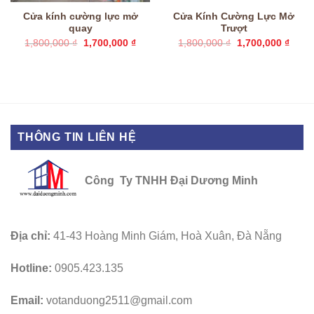
Cửa kính cường lực mở
Cửa Kính Cường Lực Mở
quay
Trượt
Giá
Giá
Giá
Giá
1,800,000
₫
1,700,000
₫
1,800,000
₫
1,700,000
₫
gốc
hiện
gốc
hiện
là:
tại
là:
tại
1,800,000 ₫.
là:
1,800,000 ₫.
là:
1,700,000 ₫.
1,700
THÔNG TIN LIÊN HỆ
Công Ty TNHH Đại Dương Minh
Địa chỉ:
41-43 Hoàng Minh Giám, Hoà Xuân, Đà Nẵng
Hotline:
0905.423.135
Email:
votanduong2511@gmail.com