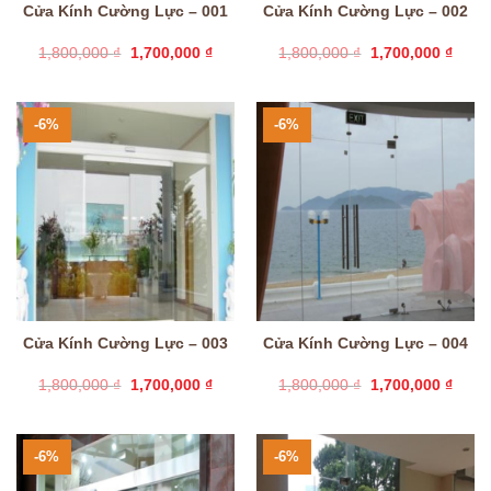
Cửa Kính Cường Lực – 001
Cửa Kính Cường Lực – 002
Giá
Giá
Giá
Giá
1,800,000
₫
1,700,000
₫
1,800,000
₫
1,700,000
₫
gốc
hiện
gốc
hiện
là:
tại
là:
tại
1,800,000 ₫.
là:
1,800,000 ₫.
là:
1,700,000 ₫.
1,700
-6%
-6%
Cửa Kính Cường Lực – 003
Cửa Kính Cường Lực – 004
Giá
Giá
Giá
Giá
1,800,000
₫
1,700,000
₫
1,800,000
₫
1,700,000
₫
gốc
hiện
gốc
hiện
là:
tại
là:
tại
1,800,000 ₫.
là:
1,800,000 ₫.
là:
1,700,000 ₫.
1,700
-6%
-6%