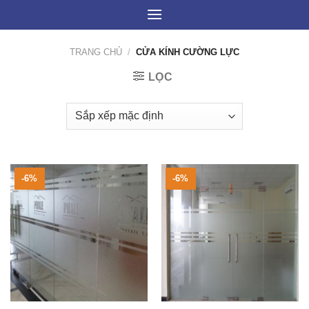
Skip
to
content
TRANG CHỦ
/
CỬA KÍNH CƯỜNG LỰC
LỌC
-6%
-6%