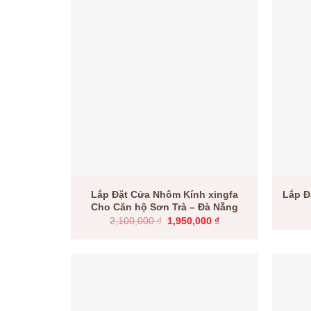
Lắp Đặt Cửa Nhôm Kính xingfa
Lắp Đ
Cho Căn hộ Sơn Trà – Đà Nẵng
Giá
Giá
2,100,000
₫
1,950,000
₫
gốc
hiện
là:
tại
2,100,000 ₫.
là:
1,950,000 ₫.