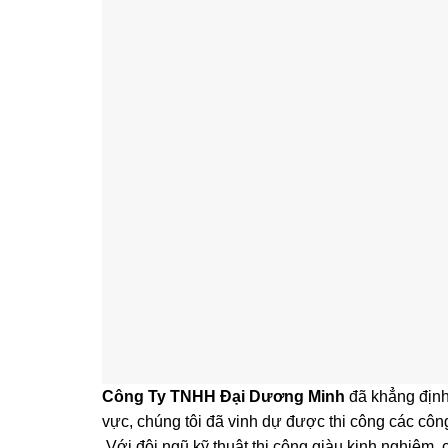
Công Ty TNHH Đại Dương Minh
đã khẳng định 
vực, chúng tôi đã vinh dự được thi công các cô
Với đội ngũ kỹ thuật thi công giàu kinh nghiệm,