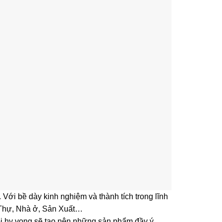
Với bề dày kinh nghiệm và thành tích trong lĩnh
t Thự, Nhà ở, Sản Xuất…
tôi hy vọng sẽ tạo nên những sản phẩm đầy ý