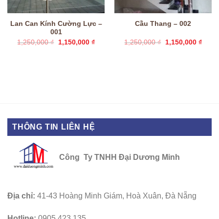
Lan Can Kính Cường Lực –
Cầu Thang – 002
001
Giá
Giá
Giá
Giá
1,250,000
₫
1,150,000
₫
1,250,000
₫
1,150,000
₫
n
gốc
hiện
gốc
hiện
là:
tại
là:
tại
1,250,000 ₫.
là:
1,250,000 ₫.
là:
0,000 ₫.
1,150,000 ₫.
1,150
THÔNG TIN LIÊN HỆ
Công Ty TNHH Đại Dương Minh
Địa chỉ:
41-43 Hoàng Minh Giám, Hoà Xuân, Đà Nẵng
Hotline:
0905.423.135