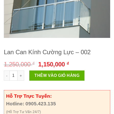
Lan Can Kính Cường Lực – 002
Giá
Giá
1,250,000
1,150,000
₫
₫
gốc
hiện
Lan Can Kính Cường Lực - 002 số lượng
là:
tại
THÊM VÀO GIỎ HÀNG
1,250,000 ₫.
là:
1,150,000 ₫.
Hỗ Trợ Trực Tuyến:
Hotline: 0905.423.135
(Hỗ Trợ Tư Vấn 24/7)