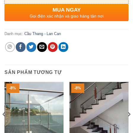
MUA NGAY
Gọi điện xác nhận và giao hàng tận nơi
Danh mục:
Cầu Thang - Lan Can
SẢN PHẨM TƯƠNG TỰ
-8%
-8%