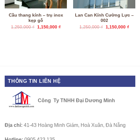
Cầu thang kính – trụ inox
Lan Can Kính Cường Lực –
kẹp gỗ
002
Giá
Giá
Giá
Giá
1,250,000
₫
1,150,000
₫
1,250,000
₫
1,150,000
₫
n
gốc
hiện
gốc
hiện
là:
tại
là:
tại
1,250,000 ₫.
là:
1,250,000 ₫.
là:
0,000 ₫.
1,150,000 ₫.
1,150
THÔNG TIN LIÊN HỆ
Công Ty TNHH Đại Dương Minh
Địa chỉ:
41-43 Hoàng Minh Giám, Hoà Xuân, Đà Nẵng
Hotline:
0905.423.135