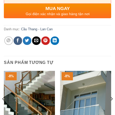
MUA NGAY
Gọi điện xác nhận và giao hàng tận nơi
Danh mục:
Cầu Thang - Lan Can
SẢN PHẨM TƯƠNG TỰ
-8%
-8%