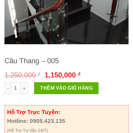
Cầu Thang – 005
Giá
Giá
1,250,000
1,150,000
₫
₫
gốc
hiện
Cầu Thang - 005 số lượng
là:
tại
THÊM VÀO GIỎ HÀNG
1,250,000 ₫.
là:
1,150,000 ₫.
Hỗ Trợ Trực Tuyến:
Hotline: 0905.423.135
(Hỗ Trợ Tư Vấn 24/7)