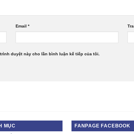
Email
*
Tr
trình duyệt này cho lần bình luận kế tiếp của tôi.
H MỤC
FANPAGE FACEBOOK