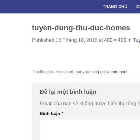
Skip
TRANG CHỦ
G
to
content
tuyen-dung-thu-duc-homes
Published
15 Tháng 10, 2018
at
400 × 400
in
Tu
Trackbacks are closed, but you can
post a comment
.
Để lại một bình luận
Email của bạn sẽ không được hiển thị công k
Bình luận
*