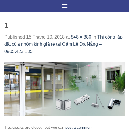
Skip
to
content
1
Published
15 Tháng 10, 2018
at
848 × 380
in
Thi công lắp
đặt cửa nhôm kính giá rẻ tại Cẩm Lệ Đà Nẵng –
0905.423.135
Trackbacks are closed, but you can
post a comment
.