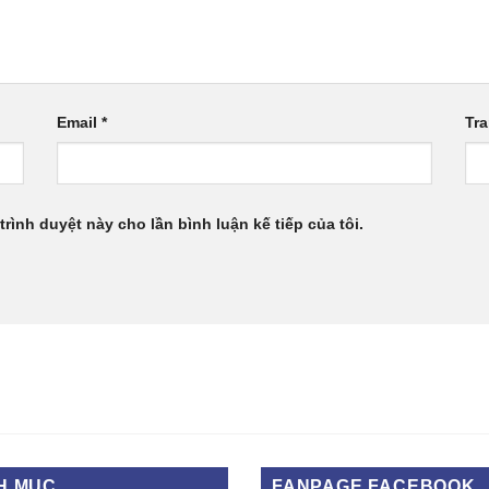
Email
*
Tr
trình duyệt này cho lần bình luận kế tiếp của tôi.
H MỤC
FANPAGE FACEBOOK