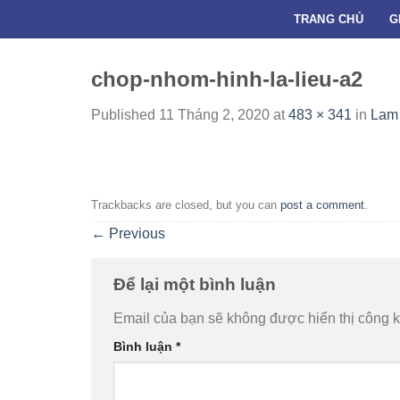
Skip
TRANG CHỦ
G
to
content
chop-nhom-hinh-la-lieu-a2
Published
11 Tháng 2, 2020
at
483 × 341
in
Lam t
Trackbacks are closed, but you can
post a comment
.
←
Previous
Để lại một bình luận
Email của bạn sẽ không được hiển thị công k
Bình luận
*