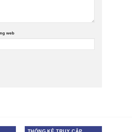
ang web
THỐNG KÊ TRUY CẬP