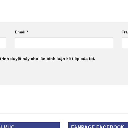
Email
*
Tr
trình duyệt này cho lần bình luận kế tiếp của tôi.
H MỤC
FANPAGE FACEBOOK