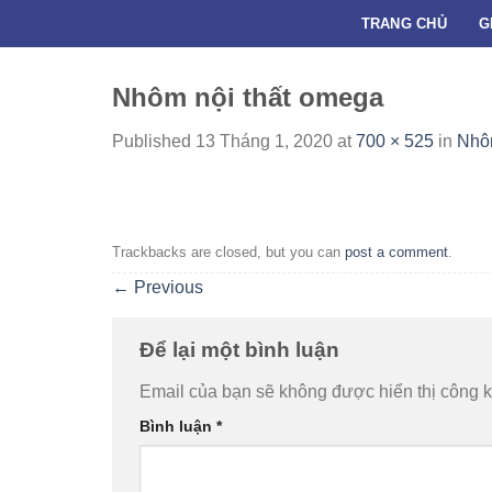
Skip
TRANG CHỦ
G
to
content
Nhôm nội thất omega
Published
13 Tháng 1, 2020
at
700 × 525
in
Nhôm
Trackbacks are closed, but you can
post a comment
.
←
Previous
Để lại một bình luận
Email của bạn sẽ không được hiển thị công k
Bình luận
*