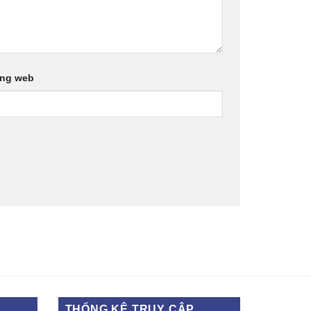
ang web
THỐNG KÊ TRUY CẬP