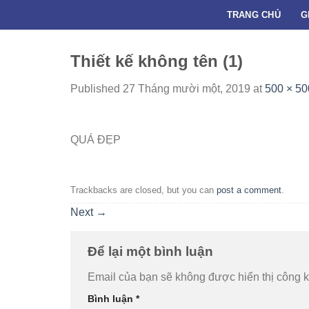
Skip
TRANG CHỦ
G
to
content
Thiết kế không tên (1)
Published
27 Tháng mười một, 2019
at
500 × 50
QUÁ ĐẸP
Trackbacks are closed, but you can
post a comment
.
Next
→
Để lại một bình luận
Email của bạn sẽ không được hiển thị công k
Bình luận
*