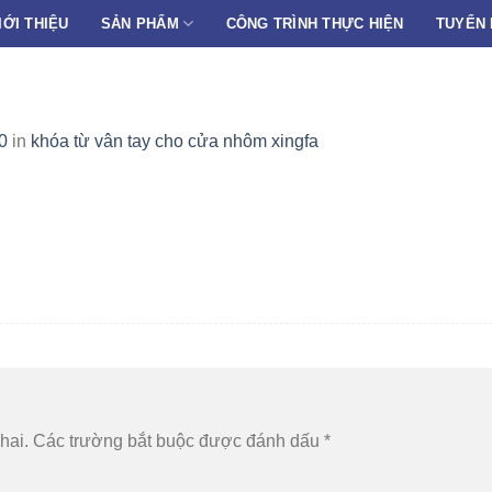
IỚI THIỆU
SẢN PHẨM
CÔNG TRÌNH THỰC HIỆN
TUYỂN
0
in
khóa từ vân tay cho cửa nhôm xingfa
hai.
Các trường bắt buộc được đánh dấu
*