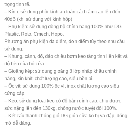
trọng tinh tế.
– Kính: sử dụng phôi kính an toàn cách âm cao lên đến
40dB (khi sử dụng với kính hộp)
– Phụ kiện: sử dụng đồng bộ chính hãng 100% như DG
Plastic, Roto, Cmech, Hopo.
Phương án phụ kiện đa điểm, đơn điểm tùy theo nhu cầu
sử dụng.
– Khung, cánh, đố, đảo chiều bơm keo tăng tính liên kết và
độ bền của bộ cửa.
– Gioăng kép: sử dụng gioăng 3 lớp nhập khẩu chính
hãng, kín khít, chất lượng cao, siêu bền bỉ.
– Ốc vít: sử dụng 100% ốc vít inox chất lượng cao siêu
cứng cáp.
– Keo: sử dụng loại keo có độ bám dính cao, chịu được
sức nặng lên đến 130kg, chống nước tuyệt đối 100%.
– Kết cấu thanh chống gió DG giúp cửa ko bị va đập, đóng
mở dễ dàng.