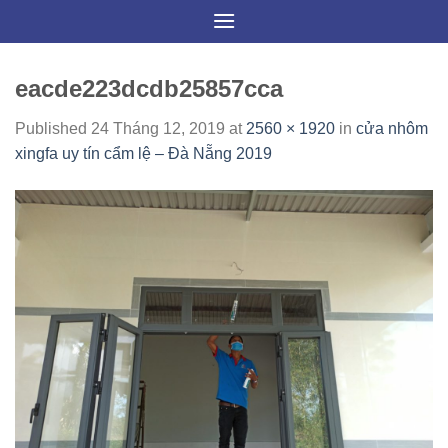
Skip
to
content
eacde223dcdb25857cca
Published
24 Tháng 12, 2019
at
2560 × 1920
in
cửa nhôm
xingfa uy tín cẩm lệ – Đà Nẵng 2019