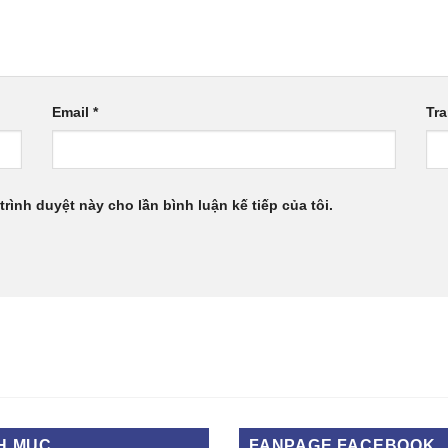
Email
*
Tr
trình duyệt này cho lần bình luận kế tiếp của tôi.
H MỤC
FANPAGE FACEBOOK