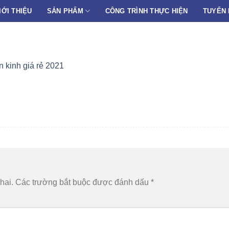
IỚI THIỆU
SẢN PHẨM
CÔNG TRÌNH THỰC HIỆN
TUYỂN
 kinh giá rẻ 2021
hai.
Các trường bắt buộc được đánh dấu
*