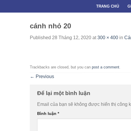
Skip
TRANG CHỦ
G
to
content
cánh nhỏ 20
Published
28 Tháng 12, 2020
at
300 × 400
in
Cán
Trackbacks are closed, but you can
post a comment
.
←
Previous
Để lại một bình luận
Email của bạn sẽ không được hiển thị công k
Bình luận
*