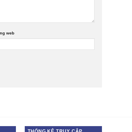
ang web
THỐNG KÊ TRUY CẬP