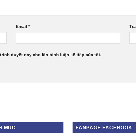
Email
*
Tr
trình duyệt này cho lần bình luận kế tiếp của tôi.
H MỤC
FANPAGE FACEBOOK