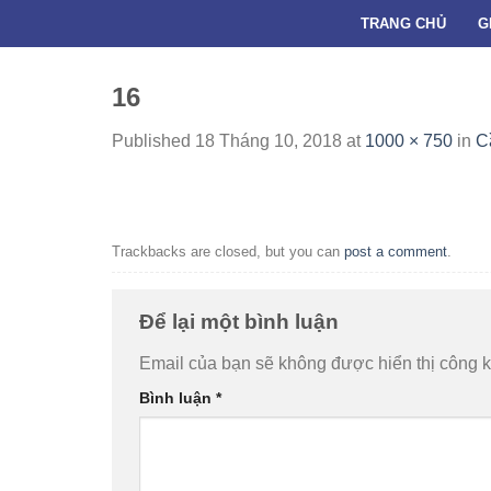
Skip
TRANG CHỦ
G
to
content
16
Published
18 Tháng 10, 2018
at
1000 × 750
in
C
Trackbacks are closed, but you can
post a comment
.
Để lại một bình luận
Email của bạn sẽ không được hiển thị công k
Bình luận
*