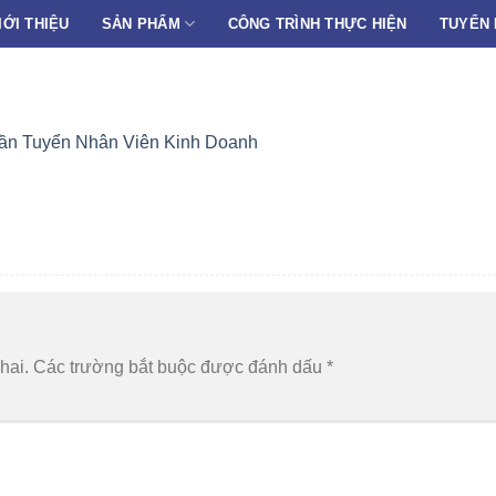
IỚI THIỆU
SẢN PHẨM
CÔNG TRÌNH THỰC HIỆN
TUYỂN
ần Tuyển Nhân Viên Kinh Doanh
hai.
Các trường bắt buộc được đánh dấu
*