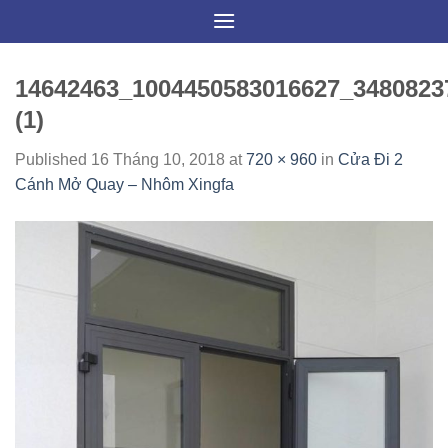
Skip
to
content
14642463_1004450583016627_3480823
(1)
Published
16 Tháng 10, 2018
at
720 × 960
in
Cửa Đi 2
Cánh Mở Quay – Nhôm Xingfa