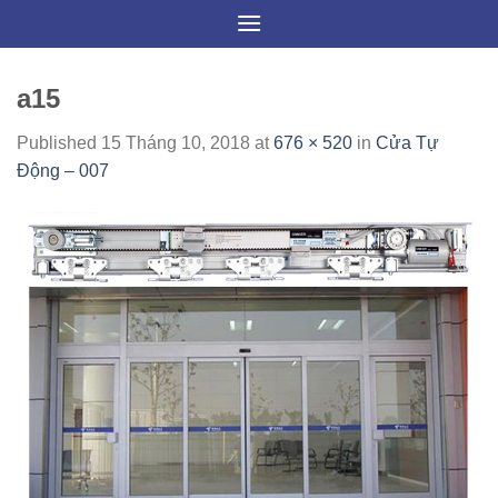
Skip
to
content
a15
Published
15 Tháng 10, 2018
at
676 × 520
in
Cửa Tự
Động – 007