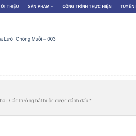
IỚI THIỆU
SẢN PHẨM
CÔNG TRÌNH THỰC HIỆN
TUYỂN
a Lưới Chống Muỗi – 003
hai.
Các trường bắt buộc được đánh dấu
*