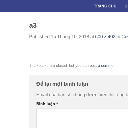
Skip
TRANG CHỦ
G
to
content
a3
Published
15 Tháng 10, 2018
at
600 × 402
in
Cử
Trackbacks are closed, but you can
post a comment
.
Để lại một bình luận
Email của bạn sẽ không được hiển thị công k
Bình luận
*