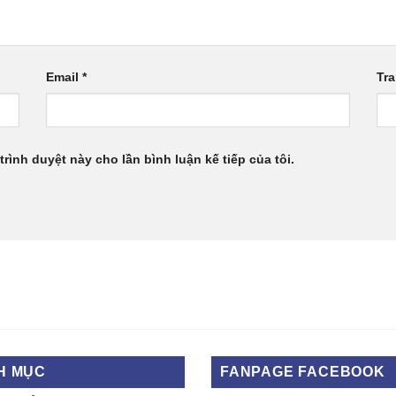
Email
*
Tr
trình duyệt này cho lần bình luận kế tiếp của tôi.
H MỤC
FANPAGE FACEBOOK