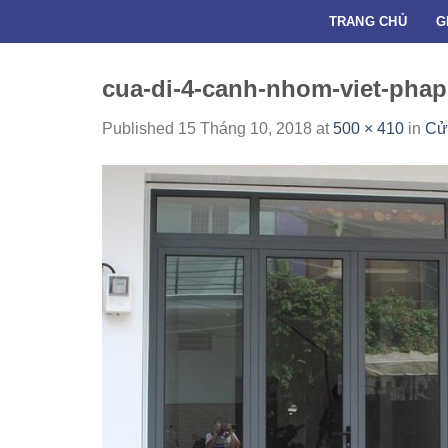
Skip
TRANG CHỦ
G
to
content
cua-di-4-canh-nhom-viet-phap
Published
15 Tháng 10, 2018
at
500 × 410
in
Cử