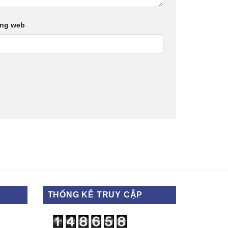
ang web
THỐNG KÊ TRUY CẬP