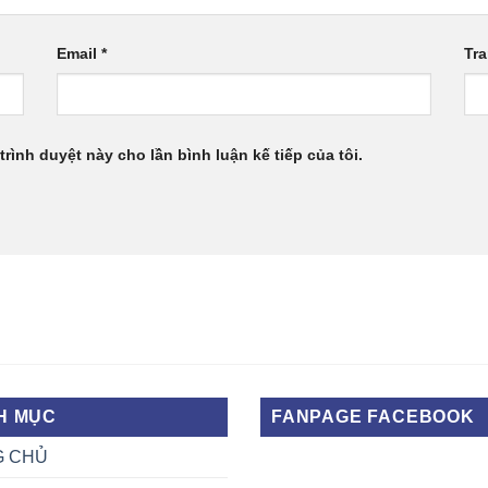
Email
*
Tr
trình duyệt này cho lần bình luận kế tiếp của tôi.
H MỤC
FANPAGE FACEBOOK
G CHỦ