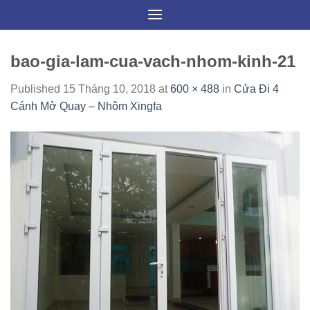
Skip
to
content
bao-gia-lam-cua-vach-nhom-kinh-21
Published
15 Tháng 10, 2018
at
600 × 488
in
Cửa Đi 4
Cánh Mở Quay – Nhôm Xingfa