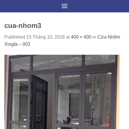
Skip
to
content
cua-nhom3
Published
15 Tháng 10, 2018
at
400 × 400
in
Cửa Nhôm
Xingfa – 003