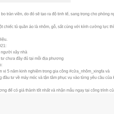
bo tràn viền, do đó sẽ tạo ra độ tinh tế, sang trọng cho phòng 
t chiếc tủ quần áo là nhôm, gỗ, sắt cùng với kính cường lực thì
liệu.
021:
u người xây nhà
t tư chưa đầy đủ tại mỗi địa phương
p:
vị 5 năm kinh nghiệm trong gia công #cửa_nhôm_xingfa và
g đầu tư về máy móc và tận tâm phục vụ vào từng yêu cầu của
ng để có giá thành tốt nhất và nhận mẫu ngay tại công trình củ