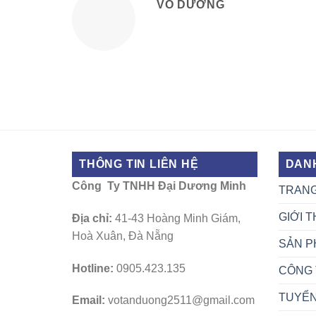
VÕ DƯƠNG
THÔNG TIN LIÊN HỆ
DAN
Công Ty TNHH Đại Dương Minh
TRAN
GIỚI T
Địa chỉ:
41-43 Hoàng Minh Giám,
Hoà Xuân, Đà Nẵng
SẢN P
Hotline:
0905.423.135
CÔNG 
TUYỂ
Email:
votanduong2511@gmail.com