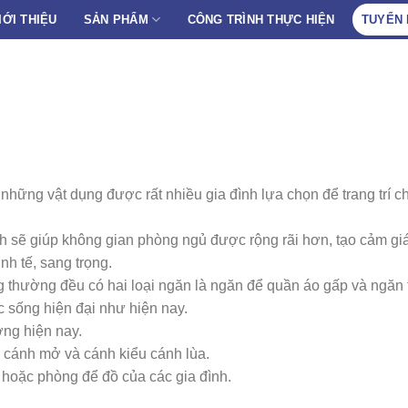
IỚI THIỆU
SẢN PHẨM
CÔNG TRÌNH THỰC HIỆN
TUYỂN
những vật dụng được rất nhiều gia đình lựa chọn để trang trí c
ính sẽ giúp không gian phòng ngủ được rộng rãi hơn, tạo cảm gi
nh tế, sang trọng.
ng thường đều có hai loại ngăn là ngăn để quần áo gấp và ngăn 
c sống hiện đại như hiện nay.
ường hiện nay.
u cánh mở và cánh kiểu cánh lùa.
ủ hoặc phòng để đồ của các gia đình.