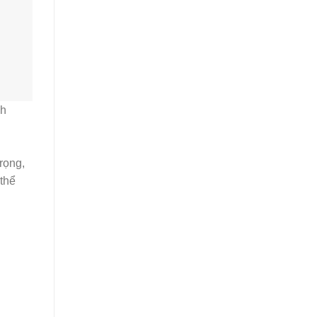
nh
rọng,
thể