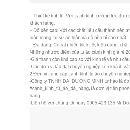
+ Thiết kế tinh tế: Với cánh kính cường lực được 
khách hàng.
+ Độ bền cao: Với các chất liệu cấu thành nên mộ
luôn mang lại sự an toàn và độ bền bỉ cao nhất.
+ Đa dạng: Có rất nhiều kích cỡ, kiểu dáng, chất 
Những nhược điểm của tủ áo cánh kính giá rẻ 2
-Giá thanh còn khá cao so với kinh tế và nhu cầ
-Các đơn vị lắp đặt chuyên nghiệp còn khá ít, vậ
2.Đơn vị cung cấp cánh kính tủ áo chuyên nghiệ
-Công ty TNHH ĐẠI DƯƠNG MINH tự hào là đơn 
#cánh_kính_tủ_áo_đà_nẵng, là đơn vị tiên phon
hang.
-Liên hệ với chung tôi ngay 0905.423.135 Mr Dươ