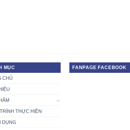
H MỤC
FANPAGE FACEBOOK
G CHỦ
HIỆU
HẨM
TRÌNH THỰC HIỆN
N DỤNG