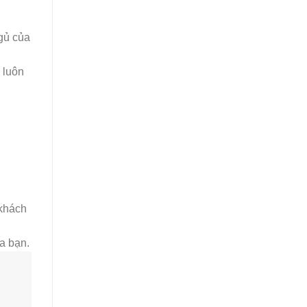
ngủ của
 luôn
 khách
a bạn.