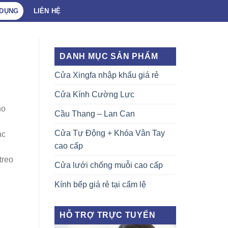
 DỤNG
LIÊN HỆ
DANH MỤC SẢN PHẨM
Cửa Xingfa nhập khẩu giá rẻ
Cửa Kính Cường Lực
ho
Cầu Thang – Lan Can
Cửa Tự Động + Khóa Vân Tay
ác
cao cấp
treo
Cửa lưới chống muỗi cao cấp
Kính bếp giá rẻ tại cẩm lệ
HỖ TRỢ TRỰC TUYẾN