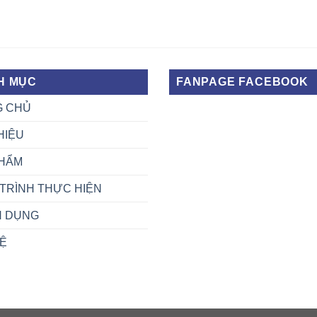
H MỤC
FANPAGE FACEBOOK
G CHỦ
HIỆU
HẨM
TRÌNH THỰC HIỆN
N DỤNG
HỆ