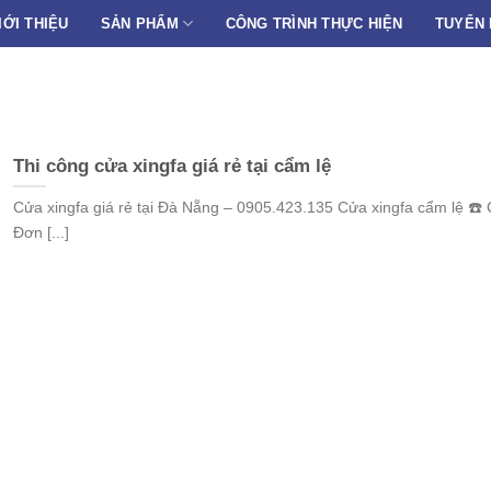
IỚI THIỆU
SẢN PHẨM
CÔNG TRÌNH THỰC HIỆN
TUYỂN
Thi công cửa xingfa giá rẻ tại cẩm lệ
Cửa xingfa giá rẻ tại Đà Nẵng – 0905.423.135 Cửa xingfa cẩm lệ ☎️
Đơn [...]