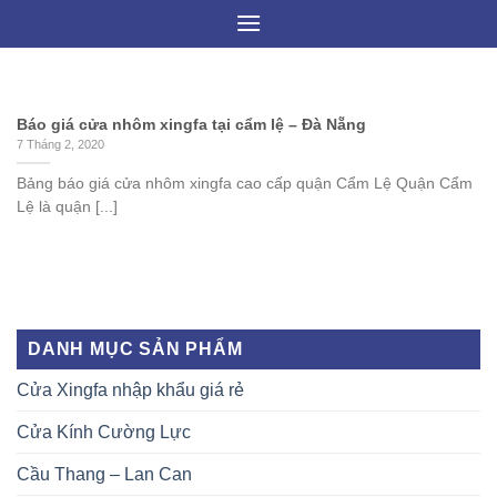
Skip
to
content
Báo giá cửa nhôm xingfa tại cẩm lệ – Đà Nẵng
7 Tháng 2, 2020
Bảng báo giá cửa nhôm xingfa cao cấp quận Cẩm Lệ Quận Cẩm
Lệ là quận [...]
DANH MỤC SẢN PHẨM
Cửa Xingfa nhập khẩu giá rẻ
Cửa Kính Cường Lực
Cầu Thang – Lan Can