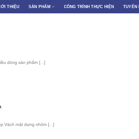
IỚI THIỆU
SẢN PHẨM
CÔNG TRÌNH THỰC HIỆN
TUYỂN
ều dòng sản phẩm [...]
a
đẹp Vách mặt dựng nhôm [...]