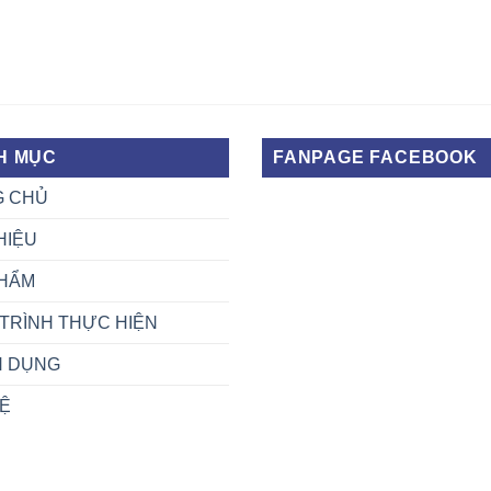
H MỤC
FANPAGE FACEBOOK
G CHỦ
HIỆU
HẨM
TRÌNH THỰC HIỆN
N DỤNG
HỆ