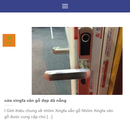
Skip
to
content
18
TH1
cửa xingfa vân gỗ đẹp đà nẵng
I.Giới thiệu chung về nhôm Xingfa vẫn gỗ Nhôm Xingfa vân
gỗ được cung cấp chủ [...]