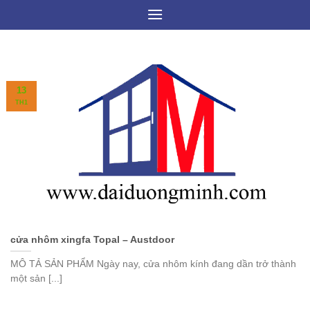
Skip
to
content
13
TH1
cửa nhôm xingfa Topal – Austdoor
MÔ TẢ SẢN PHẨM Ngày nay, cửa nhôm kính đang dần trở thành
một sản [...]