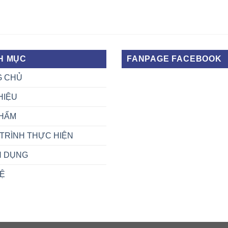
H MỤC
FANPAGE FACEBOOK
G CHỦ
HIỆU
HẨM
TRÌNH THỰC HIỆN
N DỤNG
HỆ