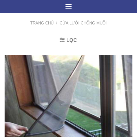
Skip
to
content
TRANG CHỦ
/
CỬA LƯỚI CHỐNG MUỖI
LỌC