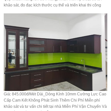
khảo sát, đo đạc kích thước cụ thể và triển khai thi công
Giá: 845.000đ/Mét Dài_Dòng Kính 10mm Cường Lực Cao
Cấp Cam Kết Không Phát Sinh Thêm Chi Phí Miễn phí
khảo sát và tư vấn chi tiết tại nhà Miễn Phí Vận Chuyển Và