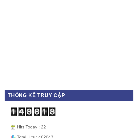
THỐNG KÊ TRUY CẬP
Hits Today : 22
Total Hits : 402043