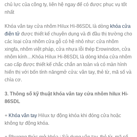
chủ lực của công ty, liên hệ ngay để có được phục vụ tốt
nhất
Khóa vân tay cửa nhôm Hilux Hi-86SDL là dòng
khóa cửa
điện tử
được thiết kế chuyên dụng và đi đầu thị trường cho
các loại cửa nhôm cửa gỗ có hệ nhỏ như: cửa nhôm
xingfa, nhôm việt pháp, cửa nhựa lỗi thép Erowindon, cửa
nhôm kính…Khóa Hilux Hi-86SDL là dòng khóa cửa nhôm
cao cấp được thiết kế chắc chắn an toàn và có màn hình
hiển thị với bốn tính năngmở cửa: vân tay, thẻ từ, mã số và
chìa cơ.
3. Thông số kỹ thuật khóa vân tay cửa nhôm hilux Hi-
86SDL
+
Khóa vân tay
Hilux tự động khóa khi đóng cửa hoặc
không tự động khóa.
+ Phương thức mở khóa : Sử dụng vân tay, thẻ từ, mã số